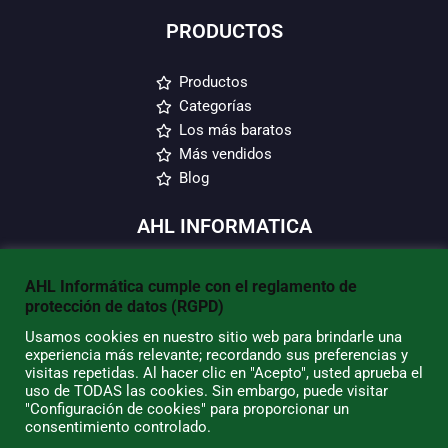
PRODUCTOS
Productos
Categorías
Los más baratos
Más vendidos
Blog
AHL INFORMATICA
Envío y devoluciones
AHL Informática cumple con el reglamento de
Condiciones de Uso
protección de datos (RGPD)
Quiénes Somos
Usamos cookies en nuestro sitio web para brindarle una
Política de Privacidad
experiencia más relevante; recordando sus preferencias y
Política de Cookies
visitas repetidas. Al hacer clic en "Acepto", usted aprueba el
uso de TODAS las cookies. Sin embargo, puede visitar
Tiendas/Horarios
"Configuración de cookies" para proporcionar un
consentimiento controlado.
SU CUENTA