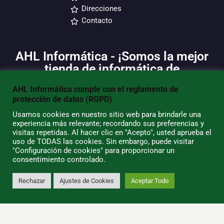
Direcciones
Contacto
AHL Informática - ¡Somos la mejor
tienda de informática de
Lanzarote!
AHL Informática cumple con el reglamento de
protección de datos (RGPD)
Nuestros valores y principales causas de éxito son el
Usamos cookies en nuestro sitio web para brindarle una
trato personalizado, la búsqueda incesante de nuevos
experiencia más relevante; recordando sus preferencias y
modelos de negocio, el profesionalismo, el compromiso
visitas repetidas. Al hacer clic en "Acepto", usted aprueba el
y el trabajo. Recorre nuestro sitio para encontrar decenas
uso de TODAS las cookies. Sin embargo, puede visitar
de ofertas, precios convenientes y la mejor financiación
"Configuración de cookies" para proporcionar un
en hasta
12 cuotas sin interés
. Somos líderes en
consentimiento controlado.
reparación con piezas en stock en nuestros almacenes
de productos Apple, BQ, Samsung, Acer, HP, Toshiba, a los
cuales le podemos dar un soporte técnico apropiado. Si
Rechazar
Ajustes de Cookies
Aceptar Todo
0
buscas buenos ordenadores portátiles,
¡has llegado al
lugar indicado!
¡SOMOS ESPECIALISTAS EN PRODUCTOS