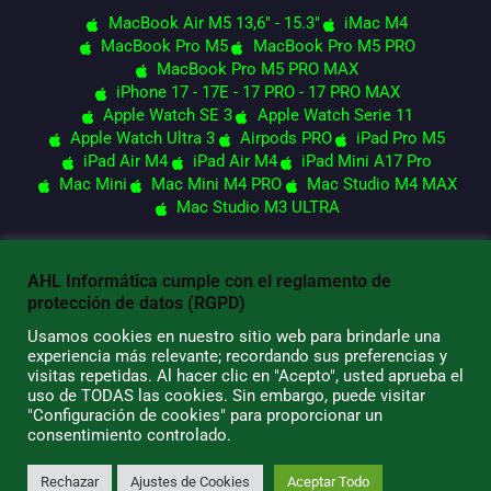
MacBook Air M5 13,6" - 15.3"
iMac M4
MacBook Pro M5
MacBook Pro M5 PRO
MacBook Pro M5 PRO MAX
iPhone 17 - 17E - 17 PRO - 17 PRO MAX
Apple Watch SE 3
Apple Watch Serie 11
Apple Watch Ultra 3
Airpods PRO
iPad Pro M5
iPad Air M4
iPad Air M4
iPad Mini A17 Pro
Mac Mini
Mac Mini M4 PRO
Mac Studio M4 MAX
Mac Studio M3 ULTRA
AHL Informática cumple con el reglamento de
© 2026 AHL Informática
protección de datos (RGPD)
Usamos cookies en nuestro sitio web para brindarle una
experiencia más relevante; recordando sus preferencias y
visitas repetidas. Al hacer clic en "Acepto", usted aprueba el
uso de TODAS las cookies. Sin embargo, puede visitar
"Configuración de cookies" para proporcionar un
consentimiento controlado.
Rechazar
Ajustes de Cookies
Aceptar Todo