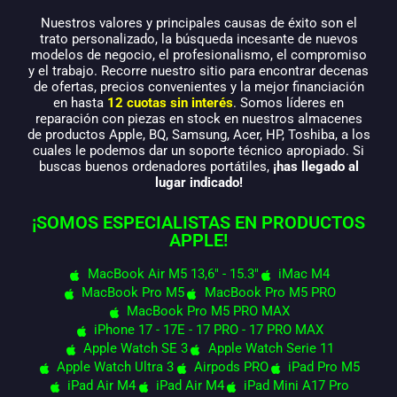
Nuestros valores y principales causas de éxito son el
trato personalizado, la búsqueda incesante de nuevos
modelos de negocio, el profesionalismo, el compromiso
y el trabajo. Recorre nuestro sitio para encontrar decenas
de ofertas, precios convenientes y la mejor financiación
en hasta
12 cuotas sin interés
. Somos líderes en
reparación con piezas en stock en nuestros almacenes
de productos Apple, BQ, Samsung, Acer, HP, Toshiba, a los
cuales le podemos dar un soporte técnico apropiado. Si
buscas buenos ordenadores portátiles,
¡has llegado al
lugar indicado!
¡SOMOS ESPECIALISTAS EN PRODUCTOS
APPLE!
MacBook Air M5 13,6" - 15.3"
iMac M4
MacBook Pro M5
MacBook Pro M5 PRO
MacBook Pro M5 PRO MAX
iPhone 17 - 17E - 17 PRO - 17 PRO MAX
Apple Watch SE 3
Apple Watch Serie 11
Apple Watch Ultra 3
Airpods PRO
iPad Pro M5
iPad Air M4
iPad Air M4
iPad Mini A17 Pro