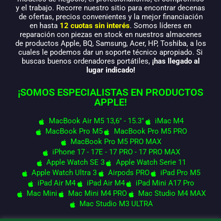
y el trabajo. Recorre nuestro sitio para encontrar decenas
de ofertas, precios convenientes y la mejor financiación
en hasta
12 cuotas sin interés
. Somos líderes en
reparación con piezas en stock en nuestros almacenes
de productos Apple, BQ, Samsung, Acer, HP, Toshiba, a los
cuales le podemos dar un soporte técnico apropiado. Si
buscas buenos ordenadores portátiles,
¡has llegado al
lugar indicado!
¡SOMOS ESPECIALISTAS EN PRODUCTOS
APPLE!
MacBook Air M5 13,6" - 15.3"
iMac M4
MacBook Pro M5
MacBook Pro M5 PRO
MacBook Pro M5 PRO MAX
iPhone 17 - 17E - 17 PRO - 17 PRO MAX
Apple Watch SE 3
Apple Watch Serie 11
Apple Watch Ultra 3
Airpods PRO
iPad Pro M5
iPad Air M4
iPad Air M4
iPad Mini A17 Pro
Mac Mini
Mac Mini M4 PRO
Mac Studio M4 MAX
Mac Studio M3 ULTRA