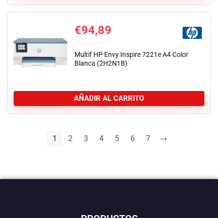
€
94,89
Multif HP Envy Inspire 7221e A4 Color
Blanca (2H2N1B)
AÑADIR AL CARRITO
1
2
3
4
5
6
7
→