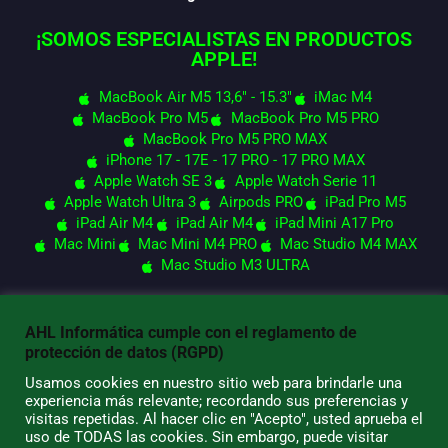
¡SOMOS ESPECIALISTAS EN PRODUCTOS
APPLE!
MacBook Air M5 13,6" - 15.3"
iMac M4
MacBook Pro M5
MacBook Pro M5 PRO
MacBook Pro M5 PRO MAX
iPhone 17 - 17E - 17 PRO - 17 PRO MAX
Apple Watch SE 3
Apple Watch Serie 11
Apple Watch Ultra 3
Airpods PRO
iPad Pro M5
iPad Air M4
iPad Air M4
iPad Mini A17 Pro
Mac Mini
Mac Mini M4 PRO
Mac Studio M4 MAX
Mac Studio M3 ULTRA
AHL Informática cumple con el reglamento de
© 2026 AHL Informática
protección de datos (RGPD)
Usamos cookies en nuestro sitio web para brindarle una
experiencia más relevante; recordando sus preferencias y
visitas repetidas. Al hacer clic en "Acepto", usted aprueba el
uso de TODAS las cookies. Sin embargo, puede visitar