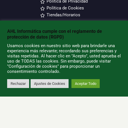
Política de Privacidad
Política de Cookies
Tiendas/Horarios
SU CUENTA
AHL Informática cumple con el reglamento de
protección de datos (RGPD)
Información Personal
Usamos cookies en nuestro sitio web para brindarle una
Pedidos
experiencia más relevante; recordando sus preferencias y
visitas repetidas. Al hacer clic en "Acepto", usted aprueba el
Direcciones
uso de TODAS las cookies. Sin embargo, puede visitar
Contacto
"Configuración de cookies" para proporcionar un
consentimiento controlado.
AHL Informática - ¡Somos la mejor
Rechazar
Ajustes de Cookies
Aceptar Todo
0
tienda de informática de
Lanzarote!
Nuestros valores y principales causas de éxito son el
trato personalizado, la búsqueda incesante de nuevos
modelos de negocio, el profesionalismo, el compromiso