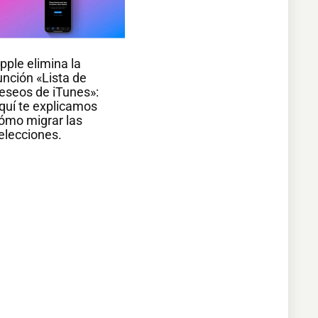
pple elimina la
unción «Lista de
eseos de iTunes»:
quí te explicamos
ómo migrar las
elecciones.