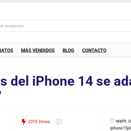
RATOS
MÁS VENDIDOS
BLOG
CONTACTO
s del iPhone 14 se ad
?
apple
,
i
2315
Views
iphone15p