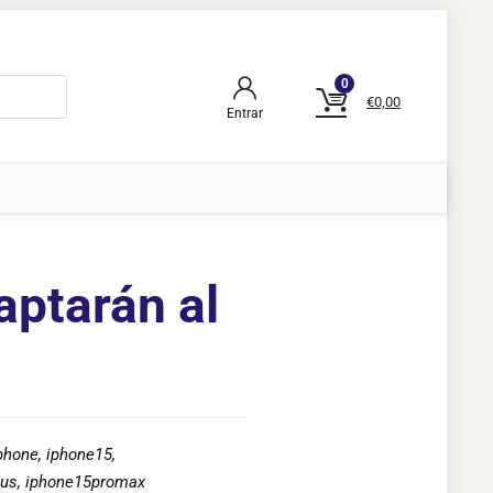
0
€
0,00
Entrar
aptarán al
phone
,
iphone15
,
lus
,
iphone15promax