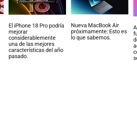
Nueva MacBook Air
El iPhone 18 Pro podría
A
próximamente: Esto es
mejorar
f
lo que sabemos.
considerablemente
d
una de las mejores
a
características del año
c
pasado.
s