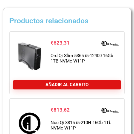
Productos relacionados
€
623,31
Ord Qi Slim 5365 i5-12400 16Gb
1TB NVMe W11P
AÑADIR AL CARRITO
€
813,62
Nuc Qi 8815 i5-210H 16Gb 1Tb
NVMe W11P