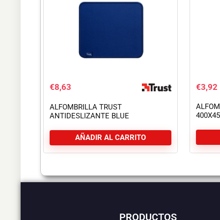
€
8,63
€
3,92
ALFOM
ALFOMBRILLA TRUST
400X4
ANTIDESLIZANTE BLUE
AÑADIR AL CARRITO
PRODUCTOS