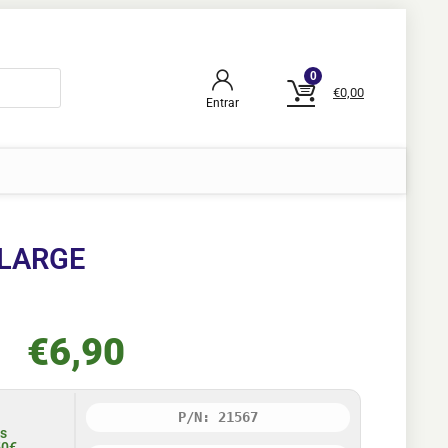
0
€
0,00
Entrar
 LARGE
€
6,90
P/N: 21567
is
50€