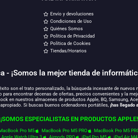
Envío y devoluciones
Condiciones de Uso
Quiénes Somos
Política de Privacidad
Política de Cookies
Tiendas/Horarios
a - ¡Somos la mejor tienda de informátic
éxito son el trato personalizado, la búsqueda incesante de nuevos 
o para encontrar decenas de ofertas, precios convenientes y la mej
tock en nuestros almacenes de productos Apple, BQ, Samsung, Acer,
 apropiado. Si buscas buenos ordenadores portátiles,
¡has llegado a
¡SOMOS ESPECIALISTAS EN PRODUCTOS APPLE!
MacBook Pro M5
MacBook Pro M5 PRO
MacBook Pro M5 PR
Apple Watch Ultra 3
Airpods PRO
iPad Pro M5
iPad Air M4