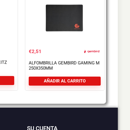
€
2,51
ITZ
ALFOMBRILLA GEMBIRD GAMING M
250X350MM
AÑADIR AL CARRITO
SU CUENTA