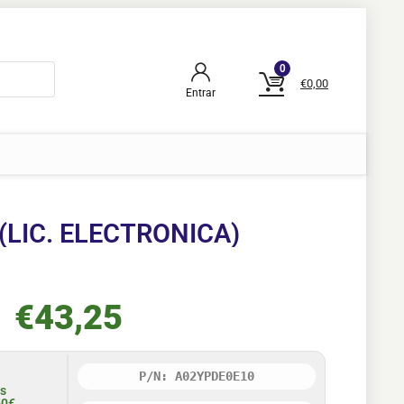
0
€
0,00
Entrar
(LIC. ELECTRONICA)
€
43,25
P/N: A02YPDE0E10
is
50€