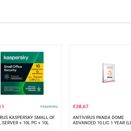
11
€
38,67
ANTIVIRUS PANDA DOME
IRUS KASPERSKY SMALL OF.
ADVANCED 10 LIC 1 YEAR (LI
L SERVER + 10L PC + 10L
ELECTRONICA)
ID L.ELEC