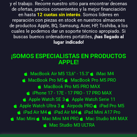
y el trabajo. Recorre nuestro sitio para encontrar decenas
de ofertas, precios convenientes y la mejor financiación
en hasta
12 cuotas sin interés
. Somos líderes en
reparación con piezas en stock en nuestros almacenes
de productos Apple, BQ, Samsung, Acer, HP, Toshiba, a los
cuales le podemos dar un soporte técnico apropiado. Si
buscas buenos ordenadores portátiles,
¡has llegado al
lugar indicado!
¡SOMOS ESPECIALISTAS EN PRODUCTOS
APPLE!
MacBook Air M5 13,6" - 15.3"
iMac M4
MacBook Pro M5
MacBook Pro M5 PRO
MacBook Pro M5 PRO MAX
iPhone 17 - 17E - 17 PRO - 17 PRO MAX
Apple Watch SE 3
Apple Watch Serie 11
Apple Watch Ultra 3
Airpods PRO
iPad Pro M5
iPad Air M4
iPad Air M4
iPad Mini A17 Pro
Mac Mini
Mac Mini M4 PRO
Mac Studio M4 MAX
Mac Studio M3 ULTRA