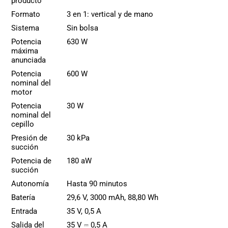
producto
Formato
3 en 1: vertical y de mano
Sistema
Sin bolsa
Potencia
630 W
máxima
anunciada
Potencia
600 W
nominal del
motor
Potencia
30 W
nominal del
cepillo
Presión de
30 kPa
succión
Potencia de
180 aW
succión
Autonomía
Hasta 90 minutos
Batería
29,6 V, 3000 mAh, 88,80 Wh
Entrada
35 V, 0,5 A
Salida del
35 V ⎓ 0,5 A