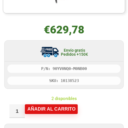
€
629,78
Envío gratis
Pedidos +150€
P/N: 90YV0NQ0-M0NB00
SKU: 10138523
2 disponibles
AÑADIR AL CARRITO