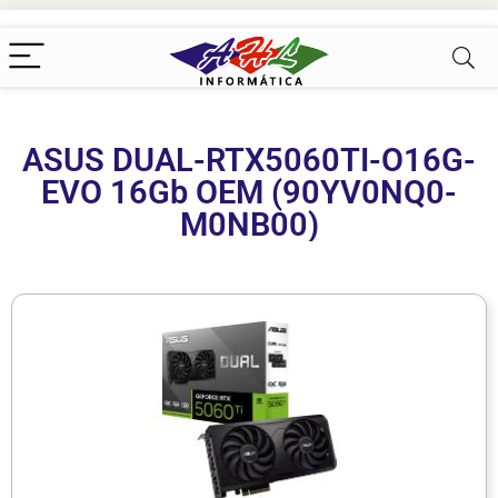
ASUS DUAL-RTX5060TI-O16G-
EVO 16Gb OEM (90YV0NQ0-
M0NB00)