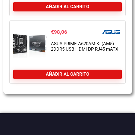
AÑADIR AL CARRITO
€
98,06
ASUS PRIME A620AM-K: (AM5)
2DDR5 USB HDMI DP RJ45 mATX
AÑADIR AL CARRITO