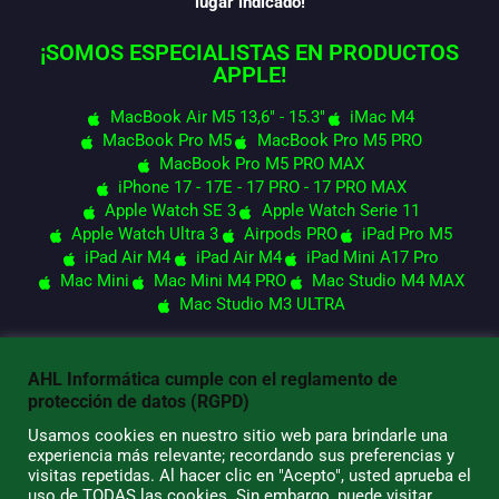
lugar indicado!
¡SOMOS ESPECIALISTAS EN PRODUCTOS
APPLE!
MacBook Air M5 13,6" - 15.3"
iMac M4
MacBook Pro M5
MacBook Pro M5 PRO
MacBook Pro M5 PRO MAX
iPhone 17 - 17E - 17 PRO - 17 PRO MAX
Apple Watch SE 3
Apple Watch Serie 11
Apple Watch Ultra 3
Airpods PRO
iPad Pro M5
iPad Air M4
iPad Air M4
iPad Mini A17 Pro
Mac Mini
Mac Mini M4 PRO
Mac Studio M4 MAX
Mac Studio M3 ULTRA
AHL Informática cumple con el reglamento de
© 2026 AHL Informática
protección de datos (RGPD)
Usamos cookies en nuestro sitio web para brindarle una
experiencia más relevante; recordando sus preferencias y
visitas repetidas. Al hacer clic en "Acepto", usted aprueba el
uso de TODAS las cookies. Sin embargo, puede visitar