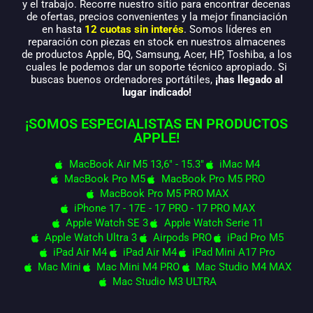
y el trabajo. Recorre nuestro sitio para encontrar decenas
de ofertas, precios convenientes y la mejor financiación
en hasta
12 cuotas sin interés
. Somos líderes en
reparación con piezas en stock en nuestros almacenes
de productos Apple, BQ, Samsung, Acer, HP, Toshiba, a los
cuales le podemos dar un soporte técnico apropiado. Si
buscas buenos ordenadores portátiles,
¡has llegado al
lugar indicado!
¡SOMOS ESPECIALISTAS EN PRODUCTOS
APPLE!
MacBook Air M5 13,6" - 15.3"
iMac M4
MacBook Pro M5
MacBook Pro M5 PRO
MacBook Pro M5 PRO MAX
iPhone 17 - 17E - 17 PRO - 17 PRO MAX
Apple Watch SE 3
Apple Watch Serie 11
Apple Watch Ultra 3
Airpods PRO
iPad Pro M5
iPad Air M4
iPad Air M4
iPad Mini A17 Pro
Mac Mini
Mac Mini M4 PRO
Mac Studio M4 MAX
Mac Studio M3 ULTRA