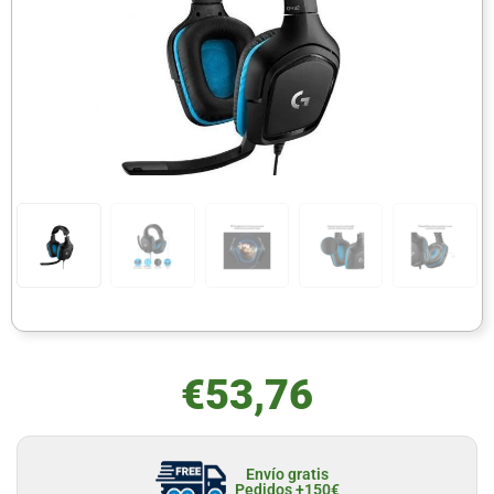
€
53,76
Envío gratis
Pedidos +150€