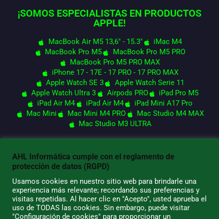
¡SOMOS ESPECIALISTAS EN PRODUCTOS
APPLE!
MacBook Air M5 13,6" - 15.3"
iMac M4
MacBook Pro M5
MacBook Pro M5 PRO
MacBook Pro M5 PRO MAX
iPhone 17 - 17E - 17 PRO - 17 PRO MAX
Apple Watch SE 3
Apple Watch Serie 11
Apple Watch Ultra 3
Airpods PRO
iPad Pro M5
iPad Air M4
iPad Air M4
iPad Mini A17 Pro
Mac Mini
Mac Mini M4 PRO
Mac Studio M4 MAX
Mac Studio M3 ULTRA
AHL Informática cumple con el reglamento de
© 2026 AHL Informática
protección de datos (RGPD)
Usamos cookies en nuestro sitio web para brindarle una
experiencia más relevante; recordando sus preferencias y
visitas repetidas. Al hacer clic en "Acepto", usted aprueba el
uso de TODAS las cookies. Sin embargo, puede visitar
"Configuración de cookies" para proporcionar un