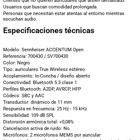
Clientes que no quieren auriculares que aíslen demasiado.
Usuarios que buscan comodidad prolongada.
Personas que necesitan estar atentas al entorno mientras
escuchan audio.
Especificaciones técnicas
Modelo:
Sennheiser ACCENTUM Open
Referencia:
700430 / SV700430
Color:
Negro
Tipo:
auriculares True Wireless estéreo
Acoplamiento:
In-Concha / diseño abierto
Conectividad:
Bluetooth 5.3 clase 1
Perfiles Bluetooth:
A2DP, AVRCP, HFP
Códecs:
SBC y AAC
Transductor:
dinámico de 11 mm
Respuesta en frecuencia:
25 Hz - 15 kHz
Sensibilidad:
109 dB SPL
Distorsión armónica total:
<0,08%
Cancelación activa de ruido:
No
Micrófonos:
2 micrófonos MEMS por auricular