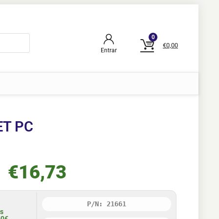
0
€
0,00
Entrar
ET PC
€
16,73
P/N: 21661
is
50€