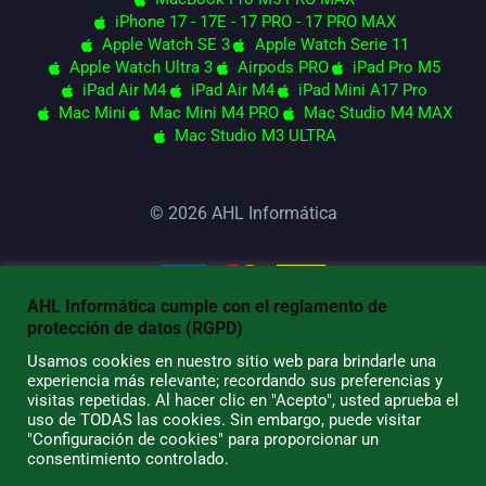
iPhone 17 - 17E - 17 PRO - 17 PRO MAX
Apple Watch SE 3
Apple Watch Serie 11
Apple Watch Ultra 3
Airpods PRO
iPad Pro M5
iPad Air M4
iPad Air M4
iPad Mini A17 Pro
Mac Mini
Mac Mini M4 PRO
Mac Studio M4 MAX
Mac Studio M3 ULTRA
© 2026 AHL Informática
AHL Informática cumple con el reglamento de
protección de datos (RGPD)
Usamos cookies en nuestro sitio web para brindarle una
experiencia más relevante; recordando sus preferencias y
visitas repetidas. Al hacer clic en "Acepto", usted aprueba el
uso de TODAS las cookies. Sin embargo, puede visitar
"Configuración de cookies" para proporcionar un
consentimiento controlado.