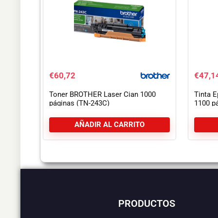
€
60,72
€
47,1
Tinta 
Toner BROTHER Laser Cian 1000
1100 p
páginas (TN-243C)
AÑADIR AL CARRITO
PRODUCTOS