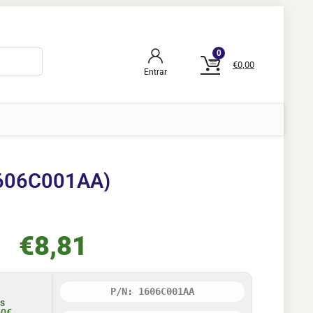
0
€
0,00
Entrar
(1606C001AA)
€
8,81
P/N: 1606C001AA
is
50€