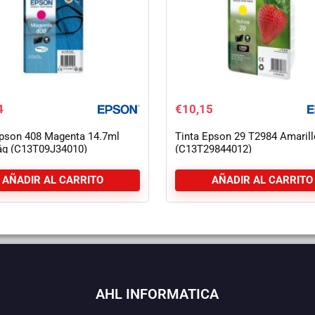
4
€
10,15
Epson 408 Magenta 14.7ml
Tinta Epson 29 T2984 Amarill
ág (C13T09J34010)
(C13T29844012)
AÑADIR AL CARRITO
AÑADIR AL CARRITO
AHL INFORMATICA