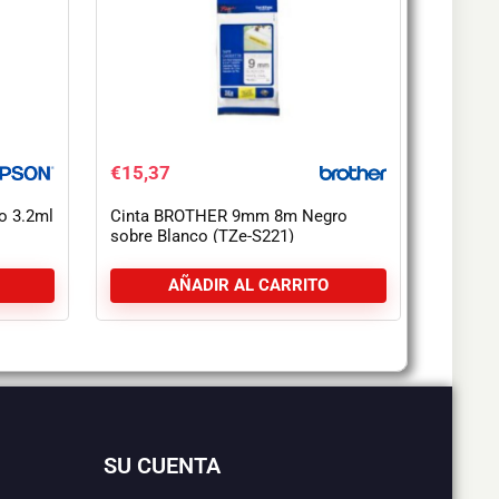
€
15,37
o 3.2ml
Cinta BROTHER 9mm 8m Negro
sobre Blanco (TZe-S221)
AÑADIR AL CARRITO
SU CUENTA