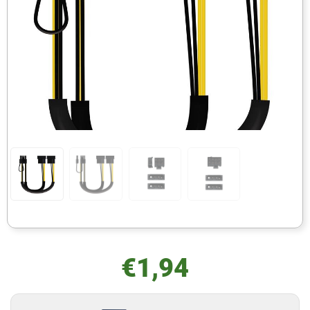
€
1,94