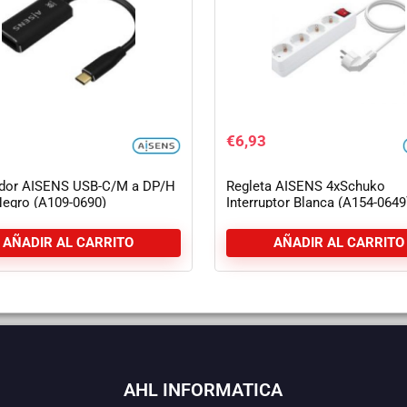
€
6,93
dor AISENS USB-C/M a DP/H
Regleta AISENS 4xSchuko
egro (A109-0690)
Interruptor Blanca (A154-0649
AÑADIR AL CARRITO
AÑADIR AL CARRITO
AHL INFORMATICA