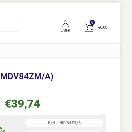
0
€
0,00
Entrar
 (MDV84ZM/A)
€
39,74
P/N: MDV84ZM/A
is
50€