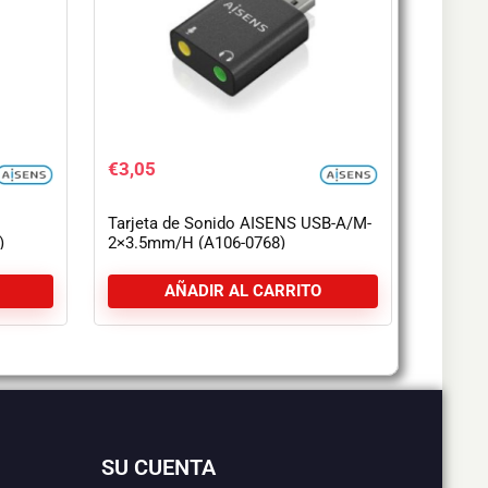
€
3,05
Tarjeta de Sonido AISENS USB-A/M-
)
2×3.5mm/H (A106-0768)
AÑADIR AL CARRITO
SU CUENTA