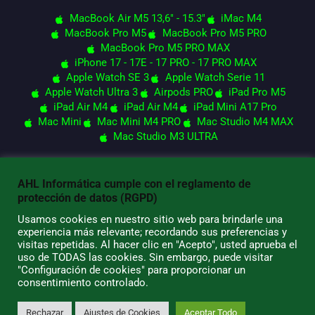
MacBook Air M5 13,6" - 15.3"
iMac M4
MacBook Pro M5
MacBook Pro M5 PRO
MacBook Pro M5 PRO MAX
iPhone 17 - 17E - 17 PRO - 17 PRO MAX
Apple Watch SE 3
Apple Watch Serie 11
Apple Watch Ultra 3
Airpods PRO
iPad Pro M5
iPad Air M4
iPad Air M4
iPad Mini A17 Pro
Mac Mini
Mac Mini M4 PRO
Mac Studio M4 MAX
Mac Studio M3 ULTRA
AHL Informática cumple con el reglamento de
© 2026 AHL Informática
protección de datos (RGPD)
Usamos cookies en nuestro sitio web para brindarle una
experiencia más relevante; recordando sus preferencias y
visitas repetidas. Al hacer clic en "Acepto", usted aprueba el
uso de TODAS las cookies. Sin embargo, puede visitar
"Configuración de cookies" para proporcionar un
consentimiento controlado.
Rechazar
Ajustes de Cookies
Aceptar Todo