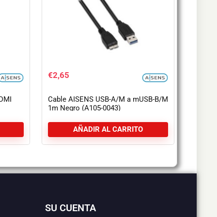
€
2,65
DMI
Cable AISENS USB-A/M a mUSB-B/M
1m Negro (A105-0043)
AÑADIR AL CARRITO
SU CUENTA