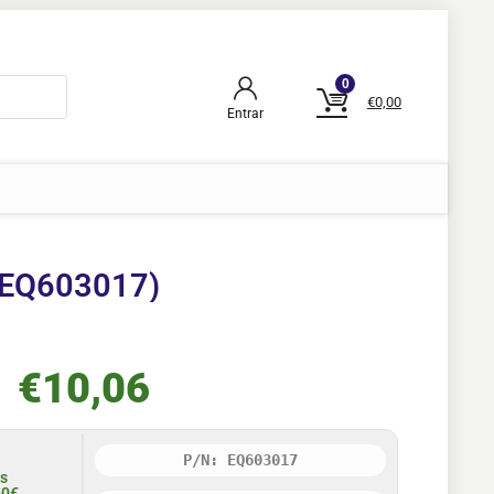
0
€
0,00
Entrar
(EQ603017)
€
10,06
P/N: EQ603017
is
50€