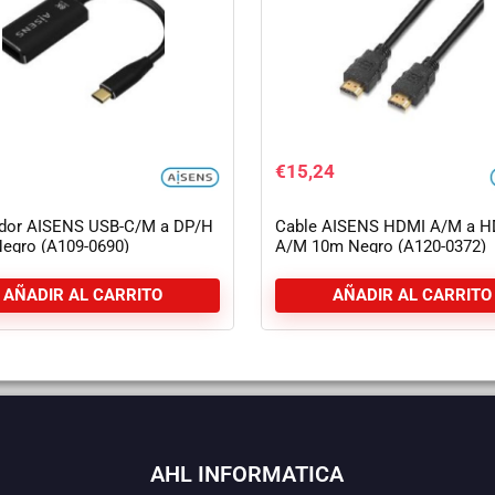
€
15,24
dor AISENS USB-C/M a DP/H
Cable AISENS HDMI A/M a H
egro (A109-0690)
A/M 10m Negro (A120-0372)
AÑADIR AL CARRITO
AÑADIR AL CARRITO
AHL INFORMATICA