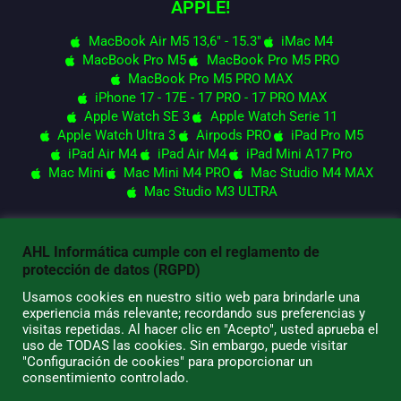
APPLE!
MacBook Air M5 13,6" - 15.3"
iMac M4
MacBook Pro M5
MacBook Pro M5 PRO
MacBook Pro M5 PRO MAX
iPhone 17 - 17E - 17 PRO - 17 PRO MAX
Apple Watch SE 3
Apple Watch Serie 11
Apple Watch Ultra 3
Airpods PRO
iPad Pro M5
iPad Air M4
iPad Air M4
iPad Mini A17 Pro
Mac Mini
Mac Mini M4 PRO
Mac Studio M4 MAX
Mac Studio M3 ULTRA
AHL Informática cumple con el reglamento de
© 2026 AHL Informática
protección de datos (RGPD)
Usamos cookies en nuestro sitio web para brindarle una
experiencia más relevante; recordando sus preferencias y
visitas repetidas. Al hacer clic en "Acepto", usted aprueba el
uso de TODAS las cookies. Sin embargo, puede visitar
"Configuración de cookies" para proporcionar un
consentimiento controlado.