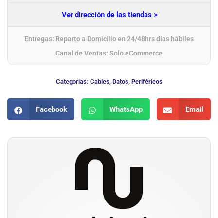
Ver dirección de las tiendas >
Entregas: Reparto a Domicilio en 24/48hrs días hábiles
Canal de Ventas: Solo eCommerce
Categorias:
Cables
,
Datos
,
Periféricos
Facebook
WhatsApp
Email