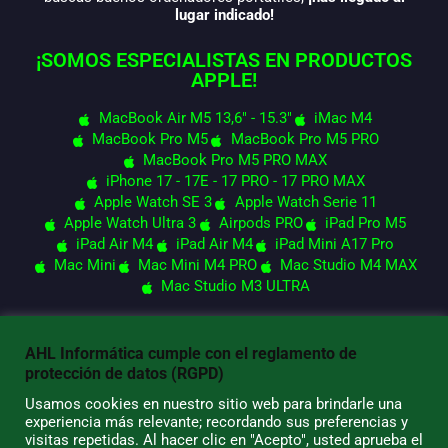
lugar indicado!
¡SOMOS ESPECIALISTAS EN PRODUCTOS
APPLE!
MacBook Air M5 13,6" - 15.3"
iMac M4
MacBook Pro M5
MacBook Pro M5 PRO
MacBook Pro M5 PRO MAX
iPhone 17 - 17E - 17 PRO - 17 PRO MAX
Apple Watch SE 3
Apple Watch Serie 11
Apple Watch Ultra 3
Airpods PRO
iPad Pro M5
iPad Air M4
iPad Air M4
iPad Mini A17 Pro
Mac Mini
Mac Mini M4 PRO
Mac Studio M4 MAX
Mac Studio M3 ULTRA
AHL Informática cumple con el reglamento de
© 2026 AHL Informática
protección de datos (RGPD)
Usamos cookies en nuestro sitio web para brindarle una
experiencia más relevante; recordando sus preferencias y
visitas repetidas. Al hacer clic en "Acepto", usted aprueba el