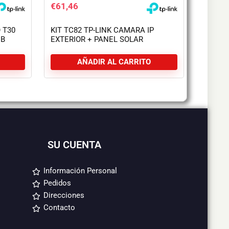
€
61,46
 T30
KIT TC82 TP-LINK CAMARA IP
UB
EXTERIOR + PANEL SOLAR
POWERED
AÑADIR AL CARRITO
SU CUENTA
Información Personal
Pedidos
Direcciones
Contacto