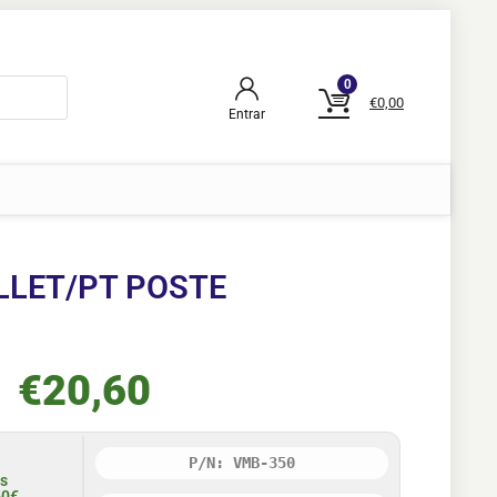
0
€
0,00
Entrar
LLET/PT POSTE
€
20,60
P/N: VMB-350
is
50€