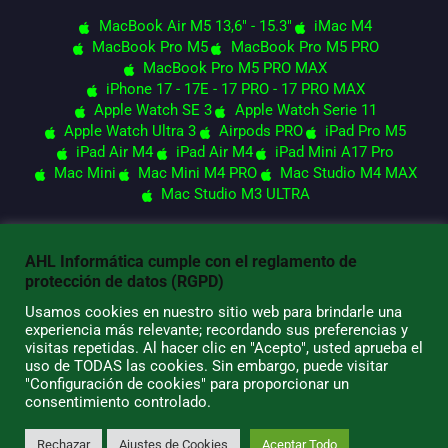
MacBook Air M5 13,6" - 15.3"
iMac M4
MacBook Pro M5
MacBook Pro M5 PRO
MacBook Pro M5 PRO MAX
iPhone 17 - 17E - 17 PRO - 17 PRO MAX
Apple Watch SE 3
Apple Watch Serie 11
Apple Watch Ultra 3
Airpods PRO
iPad Pro M5
iPad Air M4
iPad Air M4
iPad Mini A17 Pro
Mac Mini
Mac Mini M4 PRO
Mac Studio M4 MAX
Mac Studio M3 ULTRA
AHL Informática cumple con el reglamento de
© 2026 AHL Informática
protección de datos (RGPD)
Usamos cookies en nuestro sitio web para brindarle una
experiencia más relevante; recordando sus preferencias y
visitas repetidas. Al hacer clic en "Acepto", usted aprueba el
uso de TODAS las cookies. Sin embargo, puede visitar
"Configuración de cookies" para proporcionar un
consentimiento controlado.
Rechazar
Ajustes de Cookies
Aceptar Todo