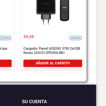
€
9,39
Viaje
Cargador Pared AISENS 57W 2xUSB
Negro (ASCH-2PD45A-BK)
AÑADIR AL CARRITO
SU CUENTA