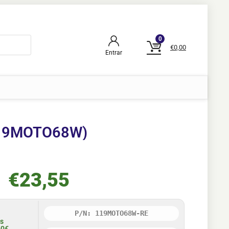
0
€
0,00
Entrar
(119MOTO68W)
€
23,55
P/N: 119MOTO68W-RE
is
50€