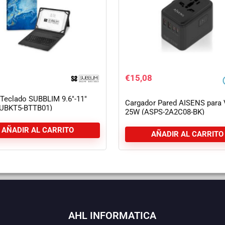
€
15,08
Teclado SUBBLIM 9.6″-11″
Cargador Pared AISENS para 
SUBKT5-BTTB01)
25W (ASPS-2A2C08-BK)
AÑADIR AL CARRITO
AÑADIR AL CARRITO
AHL INFORMATICA