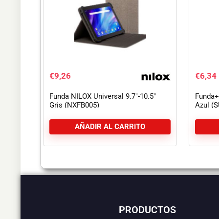
€
9,26
€
6,34
Funda NILOX Universal 9.7″-10.5″
Funda+
Gris (NXFB005)
Azul (
AÑADIR AL CARRITO
PRODUCTOS