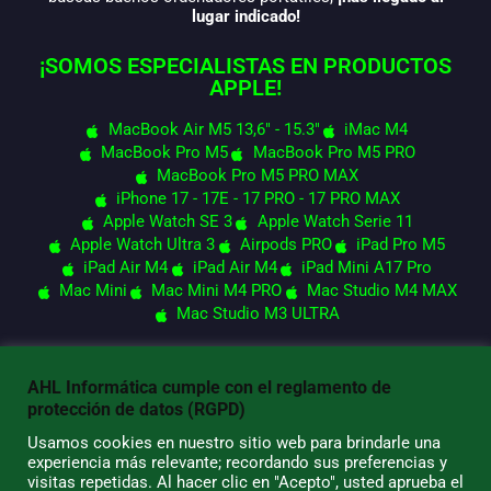
lugar indicado!
¡SOMOS ESPECIALISTAS EN PRODUCTOS
APPLE!
MacBook Air M5 13,6" - 15.3"
iMac M4
MacBook Pro M5
MacBook Pro M5 PRO
MacBook Pro M5 PRO MAX
iPhone 17 - 17E - 17 PRO - 17 PRO MAX
Apple Watch SE 3
Apple Watch Serie 11
Apple Watch Ultra 3
Airpods PRO
iPad Pro M5
iPad Air M4
iPad Air M4
iPad Mini A17 Pro
Mac Mini
Mac Mini M4 PRO
Mac Studio M4 MAX
Mac Studio M3 ULTRA
AHL Informática cumple con el reglamento de
© 2026 AHL Informática
protección de datos (RGPD)
Usamos cookies en nuestro sitio web para brindarle una
experiencia más relevante; recordando sus preferencias y
visitas repetidas. Al hacer clic en "Acepto", usted aprueba el