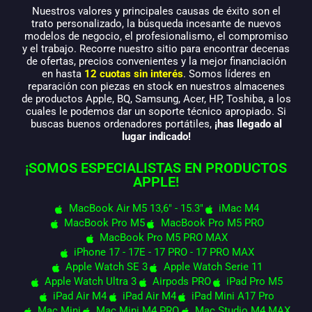
Nuestros valores y principales causas de éxito son el
trato personalizado, la búsqueda incesante de nuevos
modelos de negocio, el profesionalismo, el compromiso
y el trabajo. Recorre nuestro sitio para encontrar decenas
de ofertas, precios convenientes y la mejor financiación
en hasta
12 cuotas sin interés
. Somos líderes en
reparación con piezas en stock en nuestros almacenes
de productos Apple, BQ, Samsung, Acer, HP, Toshiba, a los
cuales le podemos dar un soporte técnico apropiado. Si
buscas buenos ordenadores portátiles,
¡has llegado al
lugar indicado!
¡SOMOS ESPECIALISTAS EN PRODUCTOS
APPLE!
MacBook Air M5 13,6" - 15.3"
iMac M4
MacBook Pro M5
MacBook Pro M5 PRO
MacBook Pro M5 PRO MAX
iPhone 17 - 17E - 17 PRO - 17 PRO MAX
Apple Watch SE 3
Apple Watch Serie 11
Apple Watch Ultra 3
Airpods PRO
iPad Pro M5
iPad Air M4
iPad Air M4
iPad Mini A17 Pro
Mac Mini
Mac Mini M4 PRO
Mac Studio M4 MAX