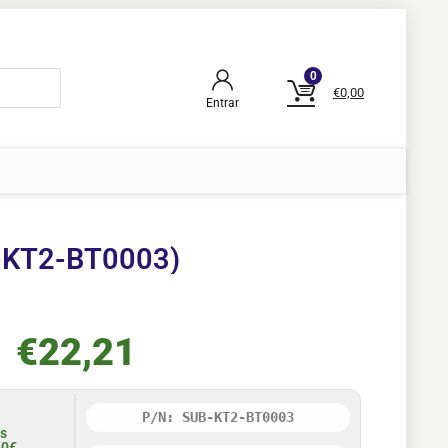
0
€
0,00
Entrar
B-KT2-BT0003)
€
22,21
P/N: SUB-KT2-BT0003
is
50€