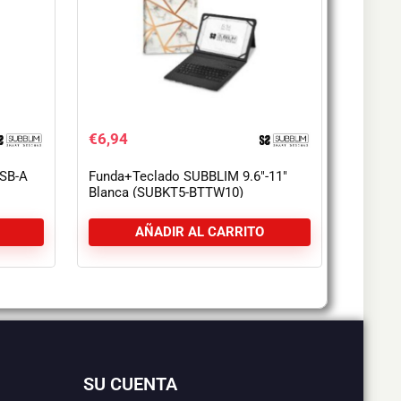
€
6,94
USB-A
Funda+Teclado SUBBLIM 9.6″-11″
Blanca (SUBKT5-BTTW10)
AÑADIR AL CARRITO
SU CUENTA