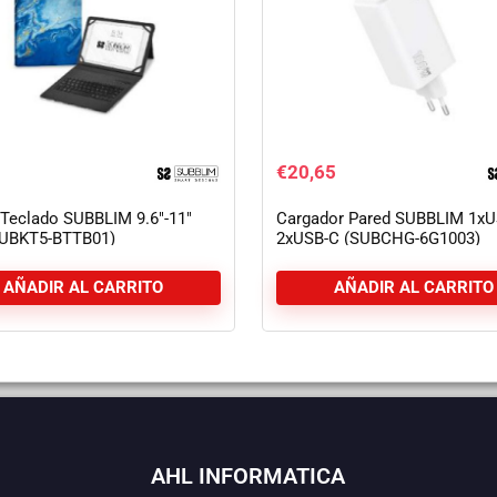
€
20,65
Teclado SUBBLIM 9.6″-11″
Cargador Pared SUBBLIM 1x
SUBKT5-BTTB01)
2xUSB-C (SUBCHG-6G1003)
AÑADIR AL CARRITO
AÑADIR AL CARRITO
AHL INFORMATICA