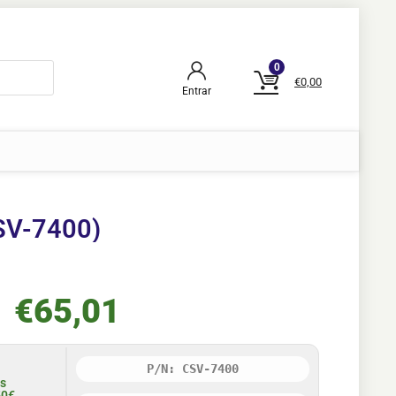
0
€
0,00
Entrar
SV-7400)
€
65,01
P/N: CSV-7400
is
50€