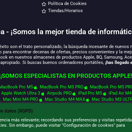
Política de Cookies
Tiendas/Horarios
a - ¡Somos la mejor tienda de informátic
éxito son el trato personalizado, la búsqueda incesante de nuevos 
o para encontrar decenas de ofertas, precios convenientes y la mej
tock en nuestros almacenes de productos Apple, BQ, Samsung, Acer,
 apropiado. Si buscas buenos ordenadores portátiles,
¡has llegado a
¡SOMOS ESPECIALISTAS EN PRODUCTOS APPLE!
MacBook Pro M5
MacBook Pro M5 PRO
MacBook Pro M5 PR
Apple Watch Ultra 3
Airpods PRO
iPad Pro M5
iPad Air M4
Mac Mini M4 PRO
Mac Studio M4 MAX
Mac Studio M3 ULT
de datos (RGPD)
ncia más relevante; recordando sus preferencias y visitas repetida
ies. Sin embargo, puede visitar "Configuración de cookies" para