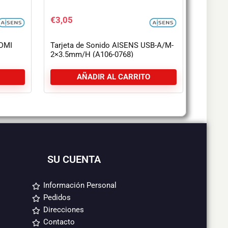
€
3,05
DMI
Tarjeta de Sonido AISENS USB-A/M-
2×3.5mm/H (A106-0768)
AÑADIR AL CARRITO
SU CUENTA
Información Personal
Pedidos
Direcciones
Contacto