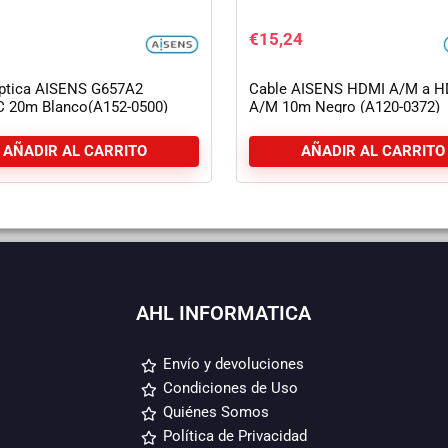
€
15,24
Óptica AISENS G657A2
Cable AISENS HDMI A/M a H
 20m Blanco(A152-0500)
A/M 10m Negro (A120-0372)
AÑADIR AL CARRITO
AÑADIR AL CARRITO
AHL INFORMATICA
Envío y devoluciones
Condiciones de Uso
Quiénes Somos
Política de Privacidad