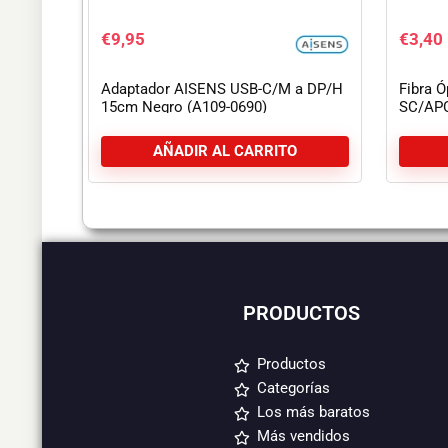
€
9,95
€
3,40
Adaptador AISENS USB-C/M a DP/H
Fibra 
15cm Negro (A109-0690)
SC/APC
AÑADIR AL CARRITO
PRODUCTOS
Productos
Categorías
Los más baratos
Más vendidos