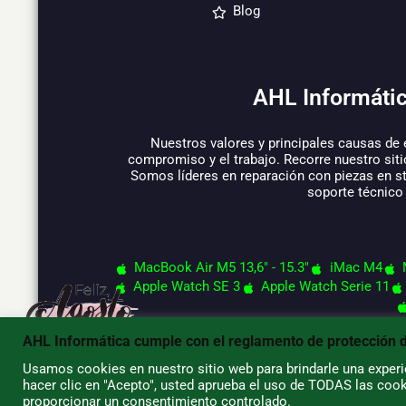
Blog
AHL Informátic
Nuestros valores y principales causas de 
compromiso y el trabajo. Recorre nuestro siti
Somos líderes en reparación con piezas en s
soporte técnico
MacBook Air M5 13,6" - 15.3"
iMac M4
Apple Watch SE 3
Apple Watch Serie 11
AHL Informática cumple con el reglamento de protección 
Usamos cookies en nuestro sitio web para brindarle una experie
hacer clic en "Acepto", usted aprueba el uso de TODAS las cook
© 2026 AHL Informática
proporcionar un consentimiento controlado.