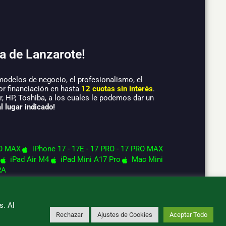
a de Lanzarote!
modelos de negocio, el profesionalismo, el
or financiación en hasta
12 cuotas sin interés
.
 HP, Toshiba, a los cuales le podemos dar un
l lugar indicado!
O MAX
iPhone 17 - 17E - 17 PRO - 17 PRO MAX
iPad Air M4
iPad Mini A17 Pro
Mac Mini
RA
s. Al
Rechazar
Ajustes de Cookies
Aceptar Todo