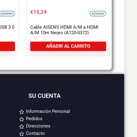
€
15,24
USB 3.0
Cable AISENS HDMI A/M a HDMI
A/M 10m Negro (A120-0372)
AÑADIR AL CARRITO
SU CUENTA
Información Personal
Pedidos
Direcciones
Contacto