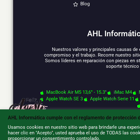
Blog
AHL Informátic
Nuestros valores y principales causas de 
compromiso y el trabajo. Recorre nuestro siti
Somos líderes en reparación con piezas en s
soporte técnico
MacBook Air M5 13,6" - 15.3"
iMac M4
Apple Watch SE 3
Apple Watch Serie 11
AHL Informática cumple con el reglamento de protección 
Usamos cookies en nuestro sitio web para brindarle una experie
hacer clic en "Acepto", usted aprueba el uso de TODAS las cook
© 2026 AHL Informática
proporcionar un consentimiento controlado.