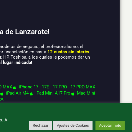
a de Lanzarote!
modelos de negocio, el profesionalismo, el
or financiación en hasta
12 cuotas sin interés
.
 HP, Toshiba, a los cuales le podemos dar un
l lugar indicado!
O MAX
iPhone 17 - 17E - 17 PRO - 17 PRO MAX
iPad Air M4
iPad Mini A17 Pro
Mac Mini
RA
s. Al
Rechazar
Ajustes de Cookies
Aceptar Todo