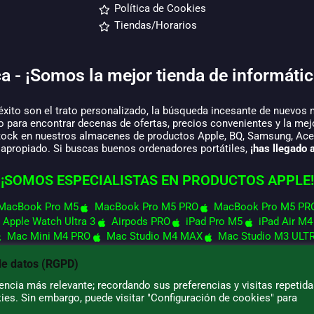
Política de Cookies
Tiendas/Horarios
a - ¡Somos la mejor tienda de informátic
éxito son el trato personalizado, la búsqueda incesante de nuevos 
o para encontrar decenas de ofertas, precios convenientes y la mej
tock en nuestros almacenes de productos Apple, BQ, Samsung, Acer,
 apropiado. Si buscas buenos ordenadores portátiles,
¡has llegado a
¡SOMOS ESPECIALISTAS EN PRODUCTOS APPLE!
MacBook Pro M5
MacBook Pro M5 PRO
MacBook Pro M5 PR
Apple Watch Ultra 3
Airpods PRO
iPad Pro M5
iPad Air M4
Mac Mini M4 PRO
Mac Studio M4 MAX
Mac Studio M3 ULT
de datos (RGPD)
ncia más relevante; recordando sus preferencias y visitas repetida
ies. Sin embargo, puede visitar "Configuración de cookies" para