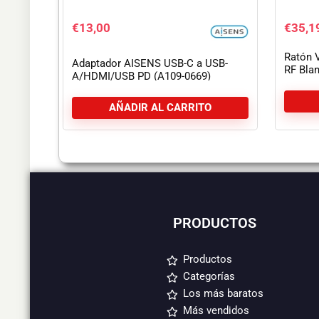
€
13,00
€
35,1
Ratón V
Adaptador AISENS USB-C a USB-
RF Bla
A/HDMI/USB PD (A109-0669)
AÑADIR AL CARRITO
PRODUCTOS
Productos
Categorías
Los más baratos
Más vendidos