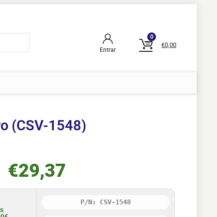
0
€
0,00
Entrar
ro (CSV-1548)
€
29,37
P/N: CSV-1548
is
50€