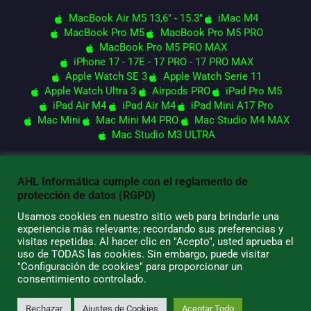
MacBook Air M5 13,6" - 15.3"
iMac M4
MacBook Pro M5
MacBook Pro M5 PRO
MacBook Pro M5 PRO MAX
iPhone 17 - 17E - 17 PRO - 17 PRO MAX
Apple Watch SE 3
Apple Watch Serie 11
Apple Watch Ultra 3
Airpods PRO
iPad Pro M5
iPad Air M4
iPad Air M4
iPad Mini A17 Pro
Mac Mini
Mac Mini M4 PRO
Mac Studio M4 MAX
Mac Studio M3 ULTRA
AHL Informática cumple con el reglamento de
© 2026 AHL Informática
protección de datos (RGPD)
Usamos cookies en nuestro sitio web para brindarle una
experiencia más relevante; recordando sus preferencias y
visitas repetidas. Al hacer clic en "Acepto", usted aprueba el
uso de TODAS las cookies. Sin embargo, puede visitar
"Configuración de cookies" para proporcionar un
consentimiento controlado.
Rechazar
Ajustes de Cookies
Aceptar Todo