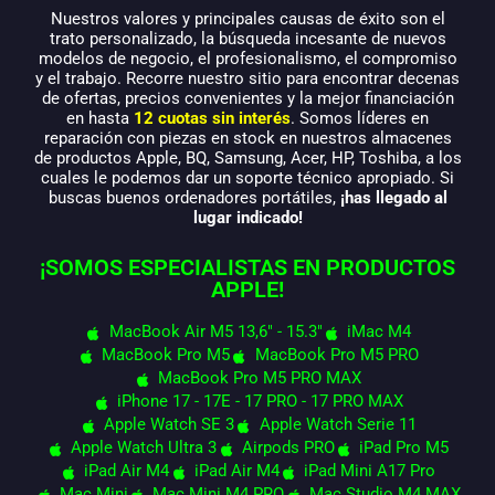
Nuestros valores y principales causas de éxito son el
trato personalizado, la búsqueda incesante de nuevos
modelos de negocio, el profesionalismo, el compromiso
y el trabajo. Recorre nuestro sitio para encontrar decenas
de ofertas, precios convenientes y la mejor financiación
en hasta
12 cuotas sin interés
. Somos líderes en
reparación con piezas en stock en nuestros almacenes
de productos Apple, BQ, Samsung, Acer, HP, Toshiba, a los
cuales le podemos dar un soporte técnico apropiado. Si
buscas buenos ordenadores portátiles,
¡has llegado al
lugar indicado!
¡SOMOS ESPECIALISTAS EN PRODUCTOS
APPLE!
MacBook Air M5 13,6" - 15.3"
iMac M4
MacBook Pro M5
MacBook Pro M5 PRO
MacBook Pro M5 PRO MAX
iPhone 17 - 17E - 17 PRO - 17 PRO MAX
Apple Watch SE 3
Apple Watch Serie 11
Apple Watch Ultra 3
Airpods PRO
iPad Pro M5
iPad Air M4
iPad Air M4
iPad Mini A17 Pro
Mac Mini
Mac Mini M4 PRO
Mac Studio M4 MAX