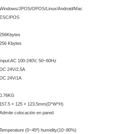
Windows/JPOS/OPOS/Linux/Android/Mac
ESC/POS
256Kbytes
256 Kbytes
Input:AC 100-240V, 50~60Hz
DC 24V/2.5A
DC 24V/1A
0.76KG
157.5 × 125 × 123.5mm(D*W*H)
Admite colocación en pared
Temperature (0~45º) humidity(10~80%)