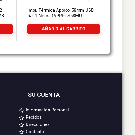
2
Impr. Térmica Approx 58mm USB
M3)
RJ11 Negra (APPPOS58MU)
AÑADIR AL CARRITO
SU CUENTA
Información Personal
Pedidos
Direcciones
Contacto