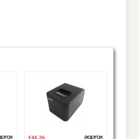
€
46,36