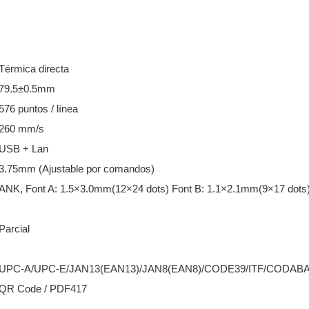
Térmica directa
79.5±0.5mm
576 puntos / línea
260 mm/s
USB + Lan
3.75mm (Ajustable por comandos)
ANK, Font A: 1.5×3.0mm(12×24 dots) Font B: 1.1×2.1mm(9×17 dots
Parcial
UPC-A/UPC-E/JAN13(EAN13)/JAN8(EAN8)/CODE39/ITF/CODA
QR Code / PDF417