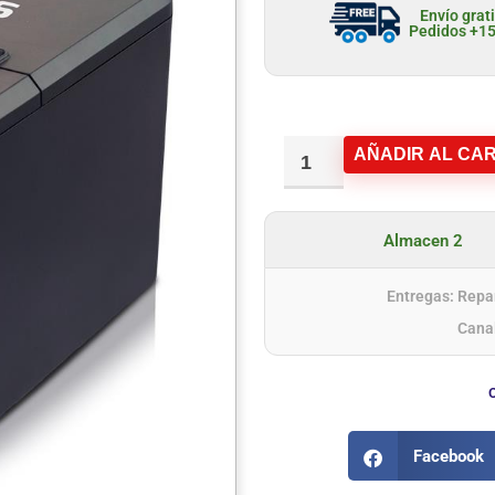
Envío grat
Pedidos +1
AÑADIR AL CAR
Almacen 2
Entregas: Repar
Cana
Facebook