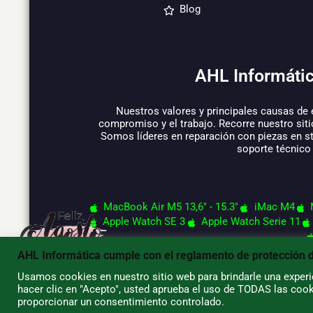
Blog
AHL Informátic
Nuestros valores y principales causas de 
compromiso y el trabajo. Recorre nuestro siti
Somos líderes en reparación con piezas en s
soporte técnico
MacBook Air M5 13,6" - 15.3"
iMac M4
Apple Watch SE 3
Apple Watch Serie 11
AHL Informática cumple con el reglamento de protección 
Usamos cookies en nuestro sitio web para brindarle una experie
hacer clic en "Acepto", usted aprueba el uso de TODAS las cook
© 2026 AHL Informática
proporcionar un consentimiento controlado.