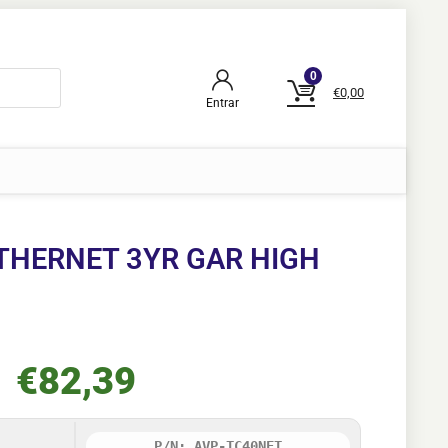
0
€
0,00
Entrar
THERNET 3YR GAR HIGH
€
82,39
P/N: AVP-TC40NET