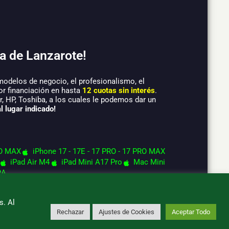
a de Lanzarote!
modelos de negocio, el profesionalismo, el
or financiación en hasta
12 cuotas sin interés
.
 HP, Toshiba, a los cuales le podemos dar un
l lugar indicado!
O MAX
iPhone 17 - 17E - 17 PRO - 17 PRO MAX
iPad Air M4
iPad Mini A17 Pro
Mac Mini
RA
s. Al
Rechazar
Ajustes de Cookies
Aceptar Todo