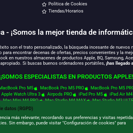
Política de Cookies
Tiendas/Horarios
a - ¡Somos la mejor tienda de informátic
éxito son el trato personalizado, la búsqueda incesante de nuevos 
o para encontrar decenas de ofertas, precios convenientes y la mej
tock en nuestros almacenes de productos Apple, BQ, Samsung, Acer,
 apropiado. Si buscas buenos ordenadores portátiles,
¡has llegado a
¡SOMOS ESPECIALISTAS EN PRODUCTOS APPLE!
MacBook Pro M5
MacBook Pro M5 PRO
MacBook Pro M5 PR
Apple Watch Ultra 3
Airpods PRO
iPad Pro M5
iPad Air M4
Mac Mini M4 PRO
Mac Studio M4 MAX
Mac Studio M3 ULT
de datos (RGPD)
ncia más relevante; recordando sus preferencias y visitas repetida
ies. Sin embargo, puede visitar "Configuración de cookies" para