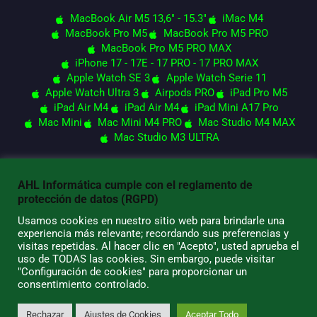
MacBook Air M5 13,6" - 15.3"
iMac M4
MacBook Pro M5
MacBook Pro M5 PRO
MacBook Pro M5 PRO MAX
iPhone 17 - 17E - 17 PRO - 17 PRO MAX
Apple Watch SE 3
Apple Watch Serie 11
Apple Watch Ultra 3
Airpods PRO
iPad Pro M5
iPad Air M4
iPad Air M4
iPad Mini A17 Pro
Mac Mini
Mac Mini M4 PRO
Mac Studio M4 MAX
Mac Studio M3 ULTRA
AHL Informática cumple con el reglamento de
© 2026 AHL Informática
protección de datos (RGPD)
Usamos cookies en nuestro sitio web para brindarle una
experiencia más relevante; recordando sus preferencias y
visitas repetidas. Al hacer clic en "Acepto", usted aprueba el
uso de TODAS las cookies. Sin embargo, puede visitar
"Configuración de cookies" para proporcionar un
consentimiento controlado.
Rechazar
Ajustes de Cookies
Aceptar Todo