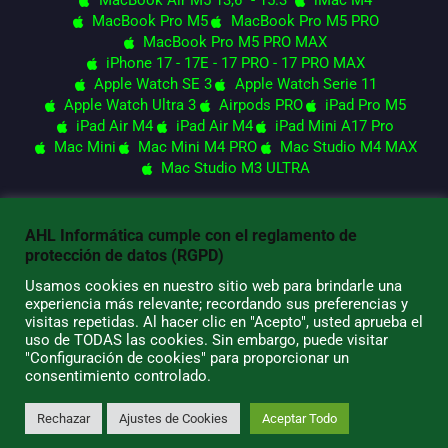
MacBook Pro M5
MacBook Pro M5 PRO
MacBook Pro M5 PRO MAX
iPhone 17 - 17E - 17 PRO - 17 PRO MAX
Apple Watch SE 3
Apple Watch Serie 11
Apple Watch Ultra 3
Airpods PRO
iPad Pro M5
iPad Air M4
iPad Air M4
iPad Mini A17 Pro
Mac Mini
Mac Mini M4 PRO
Mac Studio M4 MAX
Mac Studio M3 ULTRA
AHL Informática cumple con el reglamento de
© 2026 AHL Informática
protección de datos (RGPD)
Usamos cookies en nuestro sitio web para brindarle una
experiencia más relevante; recordando sus preferencias y
visitas repetidas. Al hacer clic en "Acepto", usted aprueba el
uso de TODAS las cookies. Sin embargo, puede visitar
"Configuración de cookies" para proporcionar un
consentimiento controlado.
Rechazar
Ajustes de Cookies
Aceptar Todo
0