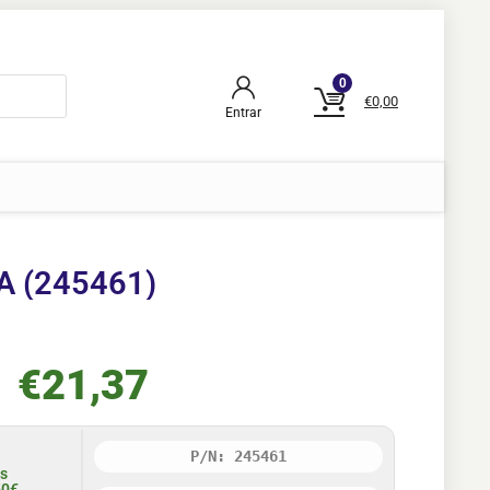
0
€
0,00
Entrar
-A (245461)
€
21,37
P/N: 245461
is
50€