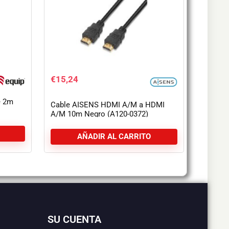
€
15,24
e 2m
Cable AISENS HDMI A/M a HDMI
A/M 10m Negro (A120-0372)
AÑADIR AL CARRITO
SU CUENTA