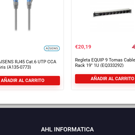
€
20,19
Regleta EQUIP 9 Tomas Cabl
AISENS RJ45 Cat.6 UTP CCA
Rack 19″ 1U (EQ333292)
ris (A135-0773)
AÑADIR AL CARRITO
AÑADIR AL CARRITO
AHL INFORMATICA