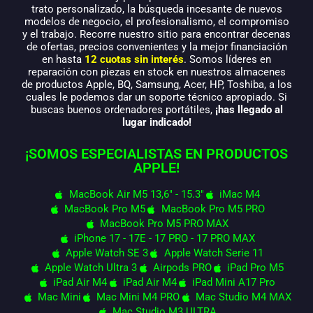
trato personalizado, la búsqueda incesante de nuevos
modelos de negocio, el profesionalismo, el compromiso
y el trabajo. Recorre nuestro sitio para encontrar decenas
de ofertas, precios convenientes y la mejor financiación
en hasta
12 cuotas sin interés
. Somos líderes en
reparación con piezas en stock en nuestros almacenes
de productos Apple, BQ, Samsung, Acer, HP, Toshiba, a los
cuales le podemos dar un soporte técnico apropiado. Si
buscas buenos ordenadores portátiles,
¡has llegado al
lugar indicado!
¡SOMOS ESPECIALISTAS EN PRODUCTOS
APPLE!
MacBook Air M5 13,6" - 15.3"
iMac M4
MacBook Pro M5
MacBook Pro M5 PRO
MacBook Pro M5 PRO MAX
iPhone 17 - 17E - 17 PRO - 17 PRO MAX
Apple Watch SE 3
Apple Watch Serie 11
Apple Watch Ultra 3
Airpods PRO
iPad Pro M5
iPad Air M4
iPad Air M4
iPad Mini A17 Pro
Mac Mini
Mac Mini M4 PRO
Mac Studio M4 MAX
Mac Studio M3 ULTRA