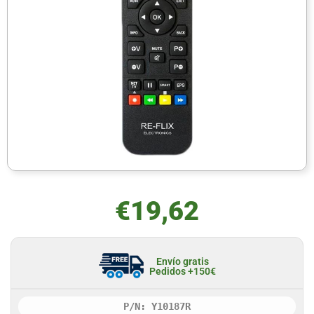
€
19,62
Envío gratis
Pedidos +150€
P/N: Y10187R