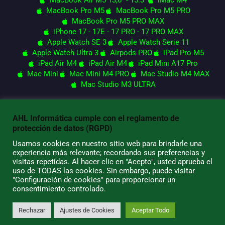
MacBook Pro M5
MacBook Pro M5 PRO
MacBook Pro M5 PRO MAX
iPhone 17 - 17E - 17 PRO - 17 PRO MAX
Apple Watch SE 3
Apple Watch Serie 11
Apple Watch Ultra 3
Airpods PRO
iPad Pro M5
iPad Air M4
iPad Air M4
iPad Mini A17 Pro
Mac Mini
Mac Mini M4 PRO
Mac Studio M4 MAX
Mac Studio M3 ULTRA
AHL Informática cumple con el reglamento de
© 2026 AHL Informática
protección de datos (RGPD)
Usamos cookies en nuestro sitio web para brindarle una
experiencia más relevante; recordando sus preferencias y
visitas repetidas. Al hacer clic en "Acepto", usted aprueba el
uso de TODAS las cookies. Sin embargo, puede visitar
"Configuración de cookies" para proporcionar un
consentimiento controlado.
Rechazar
Ajustes de Cookies
Aceptar Todo
0