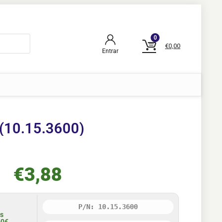
0
€
0,00
Entrar
(10.15.3600)
€
3,88
P/N: 10.15.3600
is
50€