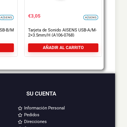
€
3,05
USB-B/M
Tarjeta de Sonido AISENS USB-A/M-
2×3.5mm/H (A106-0768)
AÑADIR AL CARRITO
SU CUENTA
Información Personal
Pedidos
Direcciones