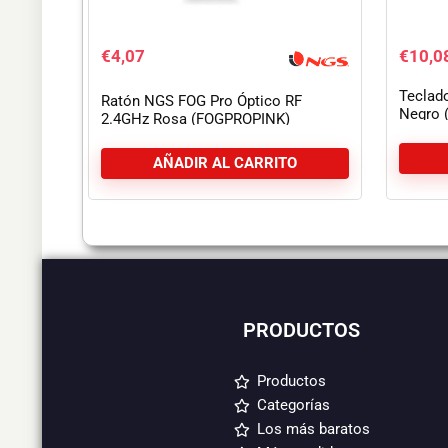
€
4,07
€
10,0
Teclado
Ratón NGS FOG Pro Óptico RF
Negro 
2.4GHz Rosa (FOGPROPINK)
AÑADIR AL CARRITO
PRODUCTOS
Productos
Categorías
Los más baratos