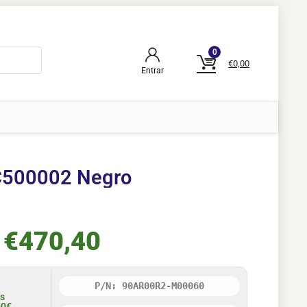
0
€
0,00
Entrar
C500002 Negro
€
470,40
P/N: 90AR00R2-M00060
is
50€