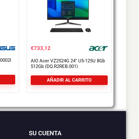
€
733,12
0002I
AIO Acer VZ2524G 24″ U5-125U 8Gb
512Gb (DQ.R2REB.001)
AÑADIR AL CARRITO
SU CUENTA