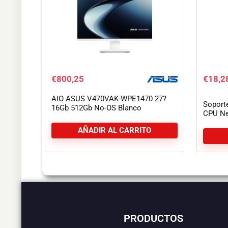
€
800,25
€
18,2
AIO ASUS V470VAK-WPE1470 27?
Soport
16Gb 512Gb No-OS Blanco
CPU Ne
AÑADIR AL CARRITO
PRODUCTOS