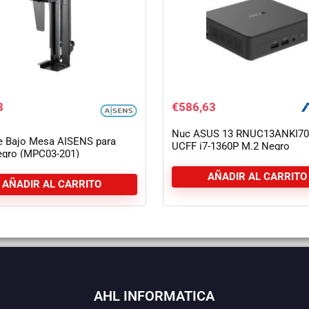
8
€
586,63
Nuc ASUS 13 RNUC13ANKI70
e Bajo Mesa AISENS para
UCFF i7-1360P M.2 Negro
gro (MPC03-201)
AÑADIR AL CARRITO
AÑADIR AL CARRITO
AHL INFORMATICA