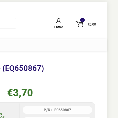
0
€
0,00
Entrar
o (EQ650867)
€
3,70
P/N: EQ650867
is
50€