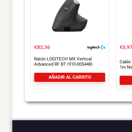
€
82,36
€
0,9
Ratón LOGITECH MX Vertical
Cable
Advanced RF BT (910-005448)
1m Ne
AÑADIR AL CARRITO