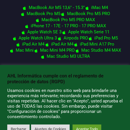
MacBook Air M5 13,6" - 15.3"
iMac M4
MacBook Pro M5
MacBook Pro M5 PRO
MacBook Pro M5 PRO MAX
iPhone 17 - 17E - 17 PRO - 17 PRO MAX
Apple Watch SE 3
Apple Watch Serie 11
Apple Watch Ultra 3
Airpods PRO
iPad Pro M5
iPad Air M4
iPad Air M4
iPad Mini A17 Pro
Mac Mini
Mac Mini M4 PRO
Mac Studio M4 MAX
Mac Studio M3 ULTRA
AHL Informática cumple con el reglamento de
© 2026 AHL Informática
protección de datos (RGPD)
Usamos cookies en nuestro sitio web para brindarle una
experiencia más relevante; recordando sus preferencias y
visitas repetidas. Al hacer clic en "Acepto", usted aprueba el
uso de TODAS las cookies. Sin embargo, puede visitar
"Configuración de cookies" para proporcionar un
consentimiento controlado.
Rechazar
Ajustes de Cookies
Aceptar Todo