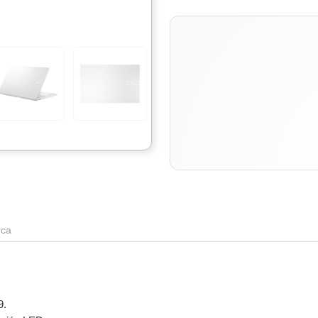
ca
9.