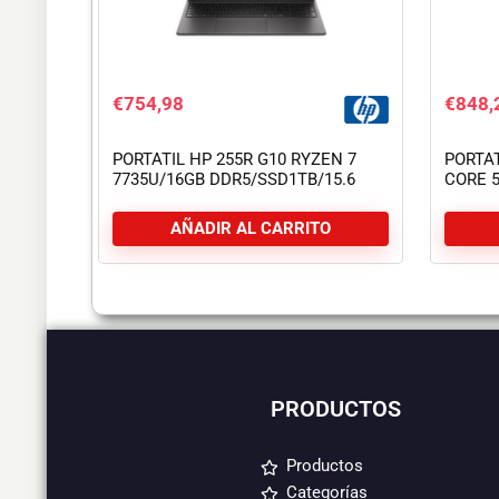
€
754,98
€
848,
PORTATIL HP 255R G10 RYZEN 7
PORTAT
7735U/16GB DDR5/SSD1TB/15.6
CORE 5
FHD/USB-C/FREEDOS
DDR5/
C/W11
AÑADIR AL CARRITO
PRODUCTOS
Productos
Categorías