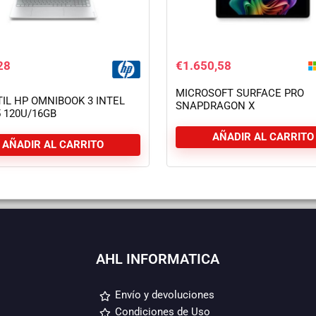
28
€
1.650,58
MICROSOFT SURFACE PRO
IL HP OMNIBOOK 3 INTEL
SNAPDRAGON X
 120U/16GB
PLUS/16GB/512GB/12
SSD1TB/16 FHD/USB-
TACTIL/W11PRO SILVER + T
AÑADIR AL CARRITO
PRO
+ PEN
AÑADIR AL CARRITO
AHL INFORMATICA
Envío y devoluciones
Condiciones de Uso