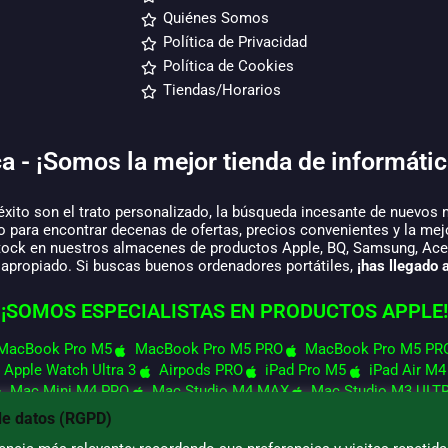
Quiénes Somos
Política de Privacidad
Política de Cookies
Tiendas/Horarios
a - ¡Somos la mejor tienda de informátic
éxito son el trato personalizado, la búsqueda incesante de nuevos 
o para encontrar decenas de ofertas, precios convenientes y la mej
tock en nuestros almacenes de productos Apple, BQ, Samsung, Acer,
 apropiado. Si buscas buenos ordenadores portátiles,
¡has llegado a
¡SOMOS ESPECIALISTAS EN PRODUCTOS APPLE!
MacBook Pro M5
MacBook Pro M5 PRO
MacBook Pro M5 PR
Apple Watch Ultra 3
Airpods PRO
iPad Pro M5
iPad Air M4
Mac Mini M4 PRO
Mac Studio M4 MAX
Mac Studio M3 ULT
de datos (RGPD)