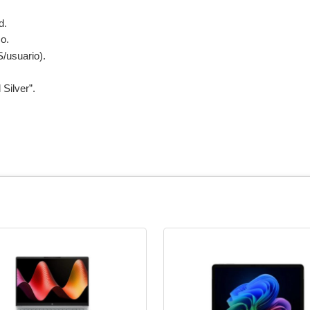
d.
o.
/usuario).
 Silver”.