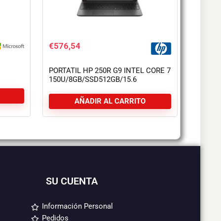
€
576,54
PORTATIL HP 250R G9 INTEL CORE 7
150U/8GB/SSD512GB/15.6
FHD/USB-C/FREEDOS BLACK
ECLADO
AÑADIR AL CARRITO
SU CUENTA
Información Personal
Pedidos