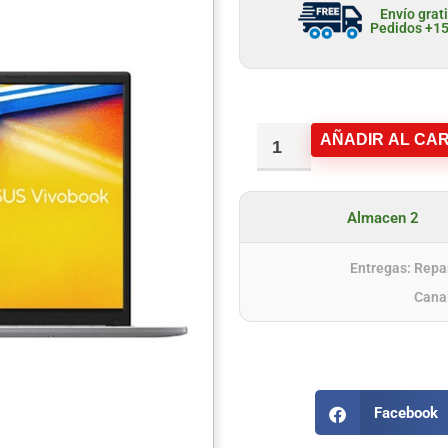
Envío grat
Pedidos +1
AÑADIR AL CAR
Almacen 2
Entregas: Repar
Cana
Facebook