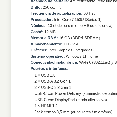
Acabado de pantalla:
Antirreflectante, retroilumi
Brillo:
250 cd/m².
Frecuencia de actualización:
60 Hz.
Procesador:
Intel Core 7 150U (Series 1).
Núcleos:
10 (2 de rendimiento + 8 de eficiencia).
Caché:
12 MB.
Memoria RAM:
16 GB (DDR4-SDRAM).
Almacenamiento:
1TB SSD.
Gráficos:
Intel Graphics (integrados).
Sistema operativo:
Windows 11 Home
Conectividad inalámbrica:
Wi-Fi 6 (802.11ax) y B
Puertos e interfaces:
1 × USB 2.0
2 × USB-A 3.2 Gen 1
2 × USB-C 3.2 Gen 1
USB-C con
Power Delivery
(suministro de pote
USB-C con DisplayPort (modo alternativo)
1 × HDMI 1.4
Jack combo 3,5 mm (auriculares / micrófono)