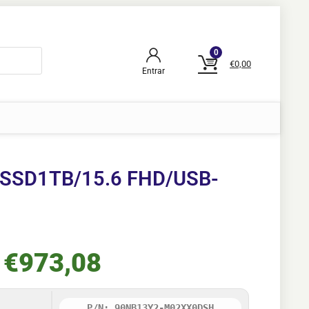
0
€
0,00
Entrar
/SSD1TB/15.6 FHD/USB-
€
973,08
P/N: 90NB13Y2-M02XX0DSH