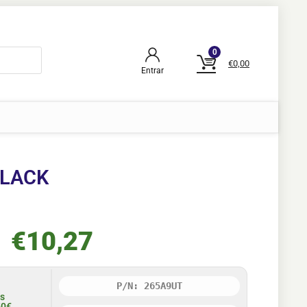
0
€
0,00
Entrar
BLACK
€
10,27
P/N: 265A9UT
is
50€