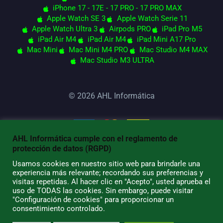
iPhone 17 - 17E - 17 PRO - 17 PRO MAX
Apple Watch SE 3
Apple Watch Serie 11
Apple Watch Ultra 3
Airpods PRO
iPad Pro M5
iPad Air M4
iPad Air M4
iPad Mini A17 Pro
Mac Mini
Mac Mini M4 PRO
Mac Studio M4 MAX
Mac Studio M3 ULTRA
© 2026 AHL Informática
AHL Informática cumple con el reglamento de
protección de datos (RGPD)
Usamos cookies en nuestro sitio web para brindarle una
experiencia más relevante; recordando sus preferencias y
visitas repetidas. Al hacer clic en "Acepto", usted aprueba el
uso de TODAS las cookies. Sin embargo, puede visitar
"Configuración de cookies" para proporcionar un
consentimiento controlado.