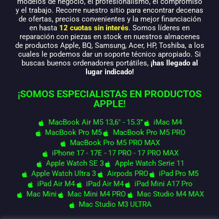
modelos de negocio, el profesionalismo, el compromiso
y el trabajo. Recorre nuestro sitio para encontrar decenas
de ofertas, precios convenientes y la mejor financiación
en hasta
12 cuotas sin interés
. Somos líderes en
reparación con piezas en stock en nuestros almacenes
de productos Apple, BQ, Samsung, Acer, HP, Toshiba, a los
cuales le podemos dar un soporte técnico apropiado. Si
buscas buenos ordenadores portátiles,
¡has llegado al
lugar indicado!
¡SOMOS ESPECIALISTAS EN PRODUCTOS
APPLE!
MacBook Air M5 13,6" - 15.3"
iMac M4
MacBook Pro M5
MacBook Pro M5 PRO
MacBook Pro M5 PRO MAX
iPhone 17 - 17E - 17 PRO - 17 PRO MAX
Apple Watch SE 3
Apple Watch Serie 11
Apple Watch Ultra 3
Airpods PRO
iPad Pro M5
iPad Air M4
iPad Air M4
iPad Mini A17 Pro
Mac Mini
Mac Mini M4 PRO
Mac Studio M4 MAX
Mac Studio M3 ULTRA