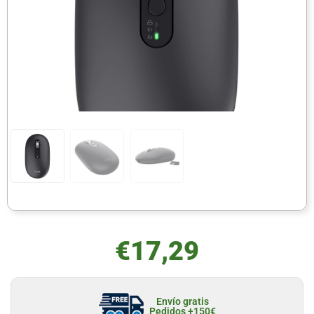
€
17,29
Envío gratis
Pedidos +150€