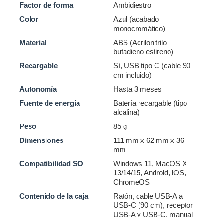
Factor de forma
Ambidiestro
Color
Azul (acabado
monocromático)
Material
ABS (Acrilonitrilo
butadieno estireno)
Recargable
Sí, USB tipo C (cable 90
cm incluido)
Autonomía
Hasta 3 meses
Fuente de energía
Batería recargable (tipo
alcalina)
Peso
85 g
Dimensiones
111 mm x 62 mm x 36
mm
Compatibilidad SO
Windows 11, MacOS X
13/14/15, Android, iOS,
ChromeOS
Contenido de la caja
Ratón, cable USB-A a
USB-C (90 cm), receptor
USB-A y USB-C, manual