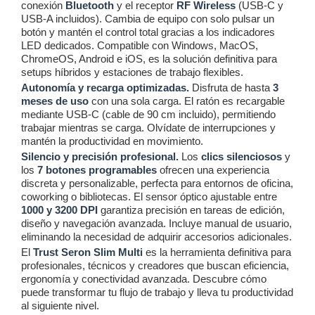
conexión
Bluetooth
y el receptor
RF Wireless
(USB-C y
USB-A incluidos). Cambia de equipo con solo pulsar un
botón y mantén el control total gracias a los indicadores
LED dedicados. Compatible con Windows, MacOS,
ChromeOS, Android e iOS, es la solución definitiva para
setups híbridos y estaciones de trabajo flexibles.
Autonomía y recarga optimizadas.
Disfruta de hasta
3
meses de uso
con una sola carga. El ratón es recargable
mediante USB-C (cable de 90 cm incluido), permitiendo
trabajar mientras se carga. Olvídate de interrupciones y
mantén la productividad en movimiento.
Silencio y precisión profesional.
Los
clics silenciosos
y
los
7 botones programables
ofrecen una experiencia
discreta y personalizable, perfecta para entornos de oficina,
coworking o bibliotecas. El sensor óptico ajustable entre
1000 y 3200 DPI
garantiza precisión en tareas de edición,
diseño y navegación avanzada. Incluye manual de usuario,
eliminando la necesidad de adquirir accesorios adicionales.
El
Trust Seron Slim Multi
es la herramienta definitiva para
profesionales, técnicos y creadores que buscan eficiencia,
ergonomía y conectividad avanzada. Descubre cómo
puede transformar tu flujo de trabajo y lleva tu productividad
al siguiente nivel.