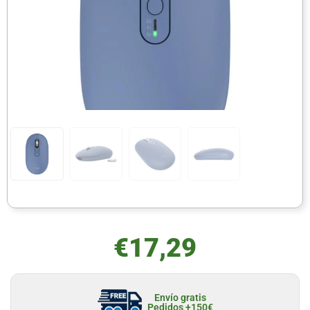
€
17,29
Envío gratis
Pedidos +150€